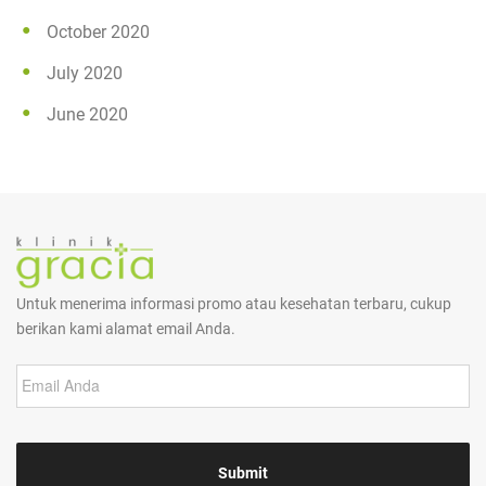
October 2020
July 2020
June 2020
Untuk menerima informasi promo atau kesehatan terbaru, cukup
berikan kami alamat email Anda.
E
m
a
i
l
*