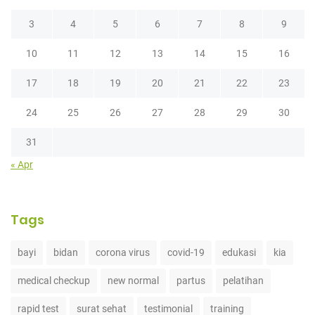
3
4
5
6
7
8
9
10
11
12
13
14
15
16
17
18
19
20
21
22
23
24
25
26
27
28
29
30
31
« Apr
Tags
bayi
bidan
corona virus
covid-19
edukasi
kia
medical checkup
new normal
partus
pelatihan
rapid test
surat sehat
testimonial
training