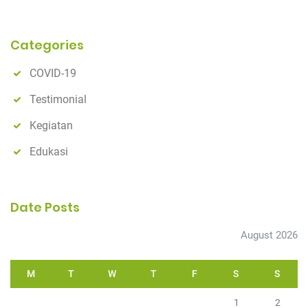
a
r
Categories
c
h
COVID-19
Testimonial
Kegiatan
Edukasi
Date Posts
August 2026
M
T
W
T
F
S
S
1
2