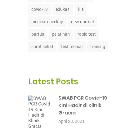
covid-19
edukasi
kia
medical checkup
new normal
partus
pelatihan
rapid test
surat sehat
testimonial
training
Latest Posts
SWAB PCR Covid-19
Kini Hadir di Klinik
Gracia
April 23, 2021