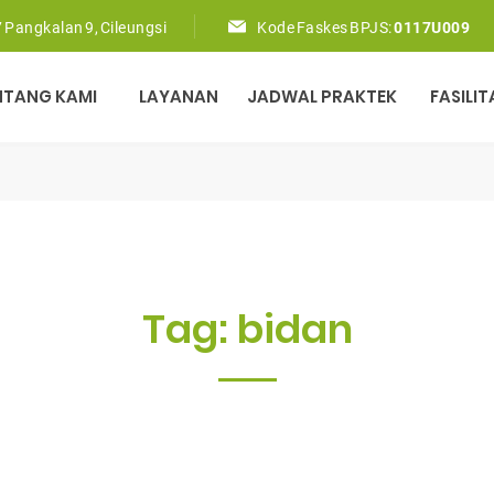
 Pangkalan 9, Cileungsi
Kode Faskes BPJS:
0117U009
NTANG KAMI
LAYANAN
JADWAL PRAKTEK
FASILIT
Tag:
bidan