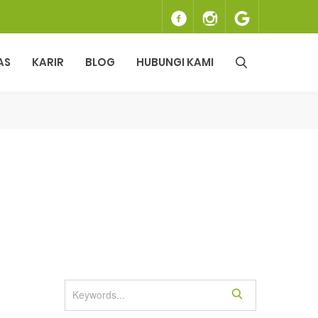
AS
KARIR
BLOG
HUBUNGI KAMI
S
e
a
r
c
h
S
e