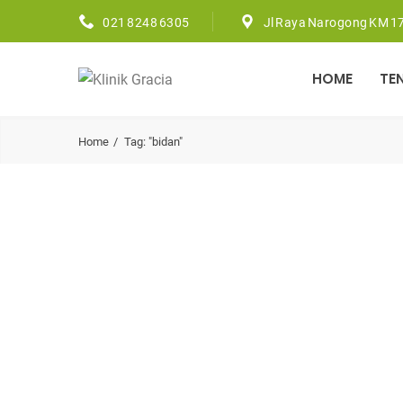
021 8248 6305
Jl Raya Narogong KM 17
HOME
TE
Home
Tag: "bidan"