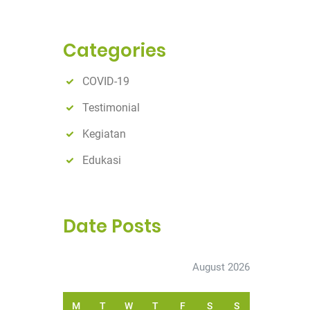
a
r
c
Categories
h
COVID-19
Testimonial
Kegiatan
Edukasi
Date Posts
August 2026
M
T
W
T
F
S
S