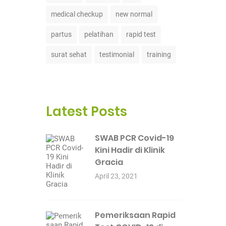
medical checkup
new normal
partus
pelatihan
rapid test
surat sehat
testimonial
training
Latest Posts
SWAB PCR Covid-19
Kini Hadir di Klinik
Gracia
April 23, 2021
Pemeriksaan Rapid