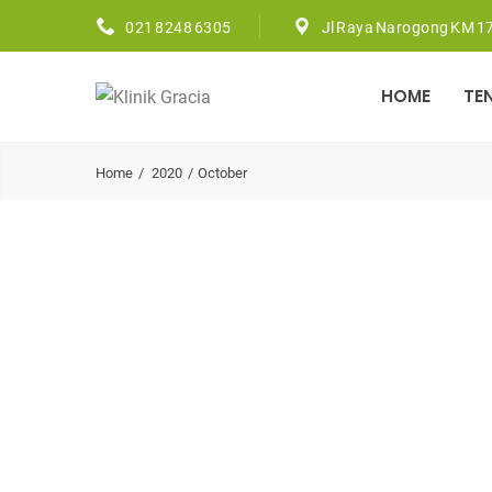
021 8248 6305
Jl Raya Narogong KM 17
HOME
TE
Home
2020
October