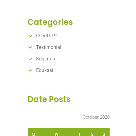
a
r
c
Categories
h
COVID-19
Testimonial
Kegiatan
Edukasi
Date Posts
October 2020
M
T
W
T
F
S
S