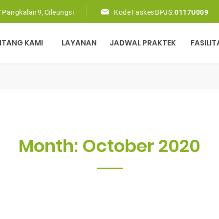
 Pangkalan 9, Cileungsi
Kode Faskes BPJS:
0117U009
NTANG KAMI
LAYANAN
JADWAL PRAKTEK
FASILIT
Month:
October 2020