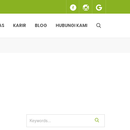
AS
KARIR
BLOG
HUBUNGI KAMI
S
e
a
r
c
h
S
e