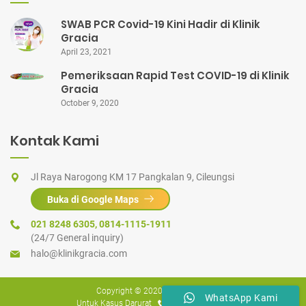
SWAB PCR Covid-19 Kini Hadir di Klinik
Gracia
April 23, 2021
Pemeriksaan Rapid Test COVID-19 di Klinik
Gracia
October 9, 2020
Kontak Kami
Jl Raya Narogong KM 17 Pangkalan 9, Cileungsi
Buka di Google Maps
021 8248 6305
,
0814-1115-1911
(24/7 General inquiry)
halo@klinikgracia.com
Copyright © 2020
Klinik Gracia
WhatsApp Kami
Untuk Kasus Darurat
021-8248-6305